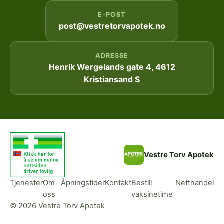
E-POST
post@vestretorvapotek.no
ADRESSE
Henrik Wergelands gate 4, 4612
Kristiansand S
Vestre Torv Apotek
Tjenester
Om
Åpningstider
Kontakt
Bestill
Netthandel
oss
vaksinetime
© 2026 Vestre Torv Apotek