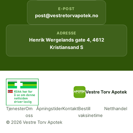
E-POST
post@vestretorvapotek.no
ADRESSE
Henrik Wergelands gate 4, 4612
Kristiansand S
Vestre Torv Apotek
Tjenester
Om
Åpningstider
Kontakt
Bestill
Netthandel
oss
vaksinetime
© 2026 Vestre Torv Apotek