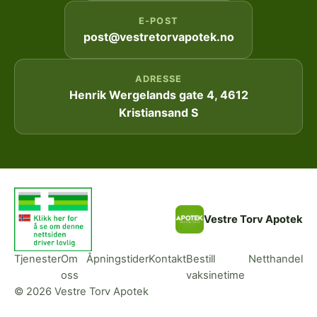
E-POST
post@vestretorvapotek.no
ADRESSE
Henrik Wergelands gate 4, 4612
Kristiansand S
Vestre Torv Apotek
Tjenester
Om
Åpningstider
Kontakt
Bestill
Netthandel
oss
vaksinetime
© 2026 Vestre Torv Apotek