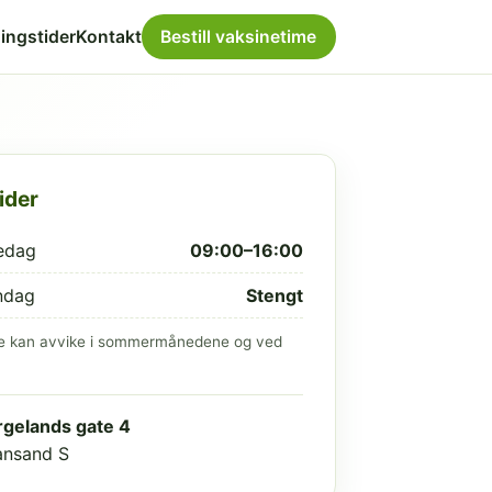
ingstider
Kontakt
Bestill vaksinetime
ider
edag
09:00–16:00
ndag
Stengt
e kan avvike i sommermånedene og ved
gelands gate 4
iansand S