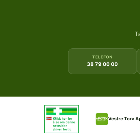
T
TELEFON
38 79 00 00
Vestre Torv A