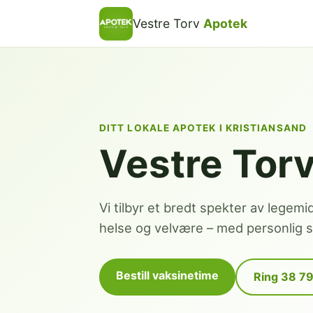
Vestre Torv
Apotek
DITT LOKALE APOTEK I KRISTIANSAND
Vestre Tor
Vi tilbyr et bredt spekter av legemi
helse og velvære – med personlig se
Bestill vaksinetime
Ring 38 7