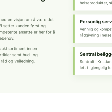
helseprodukter, så
 med en visjon om å være det
Personlig serv
Vi setter kunden først og
Vennlig og kompet
mpetente ansatte er her for å
rådgivning i hels
sebehov.
oduktsortiment innen
Sentral belig
rtikler samt hud- og
r råd og veiledning.
Sentralt i Kristi
lett tilgjengelig fo