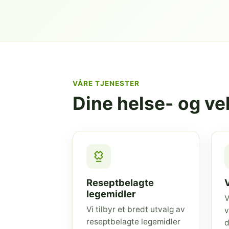
VÅRE TJENESTER
Dine helse- og v
Reseptbelagte
legemidler
V
Vi tilbyr et bredt utvalg av
v
reseptbelagte legemidler
d