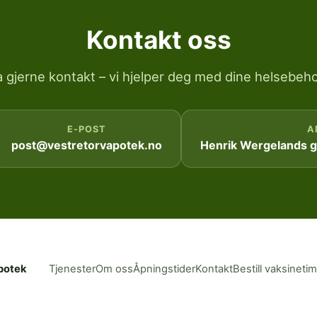
Kontakt oss
a gjerne kontakt – vi hjelper deg med dine helsebeho
E-POST
A
post@vestretorvapotek.no
Henrik Wergelands ga
potek
Tjenester
Om oss
Åpningstider
Kontakt
Bestill vaksineti