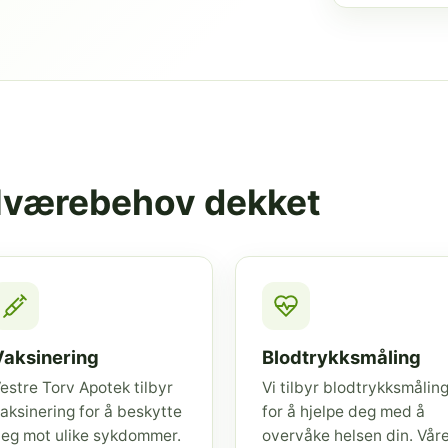
elværebehov dekket
Vaksinering
Blodtrykksmåling
estre Torv Apotek tilbyr
Vi tilbyr blodtrykksmålin
aksinering for å beskytte
for å hjelpe deg med å
eg mot ulike sykdommer.
overvåke helsen din. Vår