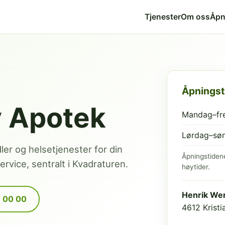
Tjenester
Om oss
Åpn
Åpningst
v Apotek
Mandag–fr
Lørdag–sø
dler og helsetjenester for din
Åpningstiden
rvice, sentralt i Kvadraturen.
høytider.
Henrik Wer
9 00 00
4612 Krist