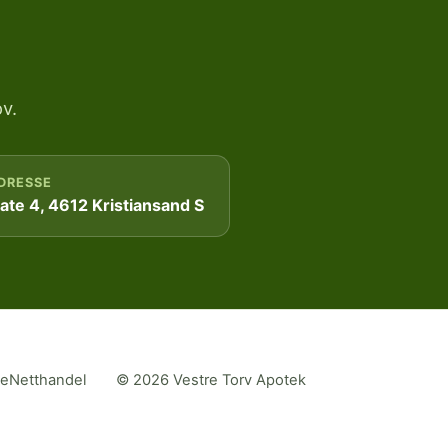
v.
DRESSE
te 4, 4612 Kristiansand S
me
Netthandel
© 2026 Vestre Torv Apotek