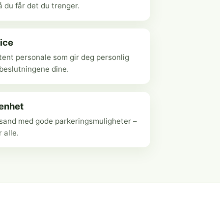
 du får det du trenger.
ice
ent personale som gir deg personlig
ebeslutningene dine.
genhet
ansand med gode parkeringsmuligheter –
r alle.