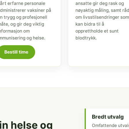
årt erfarne personale
ansatte gir deg rask og
dministrerer vaksiner på
nøyaktig måling, samt rå
n trygg og profesjonell
om livsstilsendringer som
åte, og gir deg viktig
kan bidra til å
nformasjon om
opprettholde et sunt
mmunisering og helse.
blodtrykk.
Bestill time
Bredt utvalg
din helse og
Omfattende utval