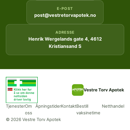
E-POST
post@vestretorvapotek.no
ADRESSE
Henrik Wergelands gate 4, 4612
Kristiansand S
Vestre Torv Apotek
Tjenester
Om
Åpningstider
Kontakt
Bestill
Netthandel
oss
vaksinetime
© 2026 Vestre Torv Apotek