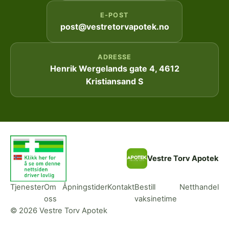
E-POST
post@vestretorvapotek.no
ADRESSE
Henrik Wergelands gate 4, 4612
Kristiansand S
Vestre Torv Apotek
Tjenester
Om
Åpningstider
Kontakt
Bestill
Netthandel
oss
vaksinetime
© 2026 Vestre Torv Apotek