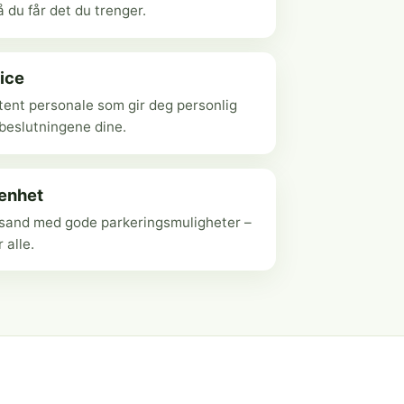
 du får det du trenger.
ice
ent personale som gir deg personlig
ebeslutningene dine.
genhet
ansand med gode parkeringsmuligheter –
r alle.