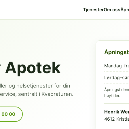
Tjenester
Om oss
Åpn
Åpningst
v Apotek
Mandag–fr
Lørdag–sø
dler og helsetjenester for din
Åpningstiden
rvice, sentralt i Kvadraturen.
høytider.
Henrik Wer
9 00 00
4612 Krist