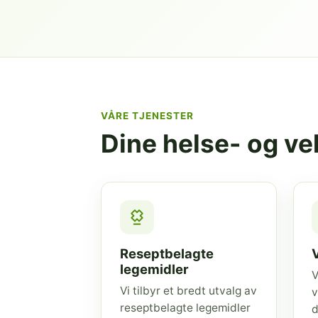
VÅRE TJENESTER
Dine helse- og v
Reseptbelagte
legemidler
V
Vi tilbyr et bredt utvalg av
v
reseptbelagte legemidler
d