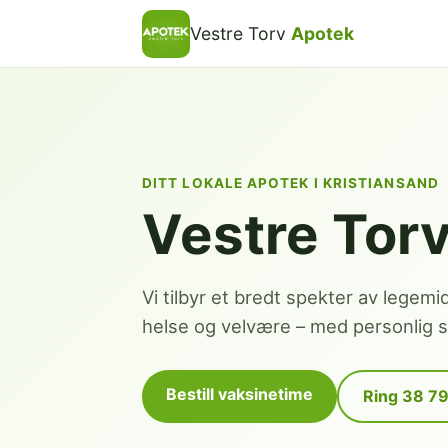
Vestre Torv
Apotek
DITT LOKALE APOTEK I KRISTIANSAND
Vestre Tor
Vi tilbyr et bredt spekter av legemi
helse og velvære – med personlig se
Bestill vaksinetime
Ring 38 7