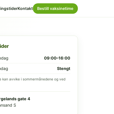
ingstider
Kontakt
Bestill vaksinetime
ider
edag
09:00–16:00
ndag
Stengt
e kan avvike i sommermånedene og ved
gelands gate 4
iansand S