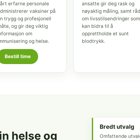
årt erfarne personale
ansatte gir deg rask og
dministrerer vaksiner på
nøyaktig måling, samt rå
n trygg og profesjonell
om livsstilsendringer som
åte, og gir deg viktig
kan bidra til å
nformasjon om
opprettholde et sunt
mmunisering og helse.
blodtrykk.
Bestill time
Bredt utvalg
din helse og
Omfattende utval