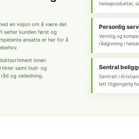
helseprodukter, så
 med en visjon om å være det
Personlig serv
Vi setter kunden først og
Vennlig og kompet
mpetente ansatte er her for å
rådgivning i hels
sebehov.
oduktsortiment innen
Sentral belig
rtikler samt hud- og
r råd og veiledning.
Sentralt i Kristi
lett tilgjengelig fo