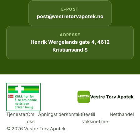
E-POST
post@vestretorvapotek.no
ADRESSE
Henrik Wergelands gate 4, 4612
Kristiansand S
Vestre Torv Apotek
Tjenester
Om
Åpningstider
Kontakt
Bestill
Netthandel
oss
vaksinetime
© 2026 Vestre Torv Apotek