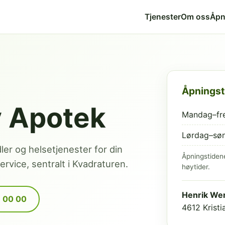
Tjenester
Om oss
Åpn
Åpningst
v Apotek
Mandag–fr
Lørdag–sø
dler og helsetjenester for din
Åpningstiden
rvice, sentralt i Kvadraturen.
høytider.
Henrik Wer
9 00 00
4612 Krist