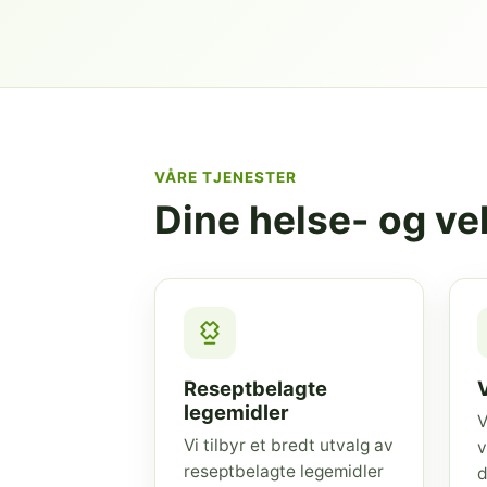
VÅRE TJENESTER
Dine helse- og v
Reseptbelagte
legemidler
V
Vi tilbyr et bredt utvalg av
v
reseptbelagte legemidler
d