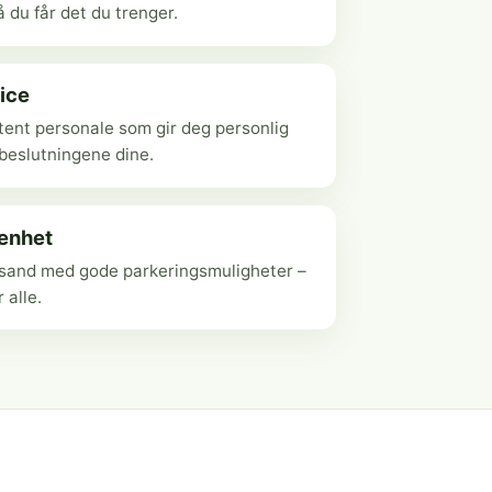
 du får det du trenger.
ice
ent personale som gir deg personlig
ebeslutningene dine.
genhet
ansand med gode parkeringsmuligheter –
r alle.