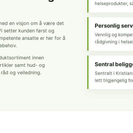
helseprodukter, så
 med en visjon om å være det
Personlig serv
Vi setter kunden først og
Vennlig og kompet
mpetente ansatte er her for å
rådgivning i hels
sebehov.
oduktsortiment innen
Sentral belig
rtikler samt hud- og
r råd og veiledning.
Sentralt i Kristi
lett tilgjengelig fo