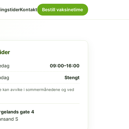
ingstider
Kontakt
Bestill vaksinetime
ider
edag
09:00–16:00
ndag
Stengt
e kan avvike i sommermånedene og ved
gelands gate 4
iansand S