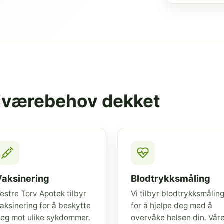
elværebehov dekket
Vaksinering
Blodtrykksmåling
estre Torv Apotek tilbyr
Vi tilbyr blodtrykksmålin
aksinering for å beskytte
for å hjelpe deg med å
eg mot ulike sykdommer.
overvåke helsen din. Vår