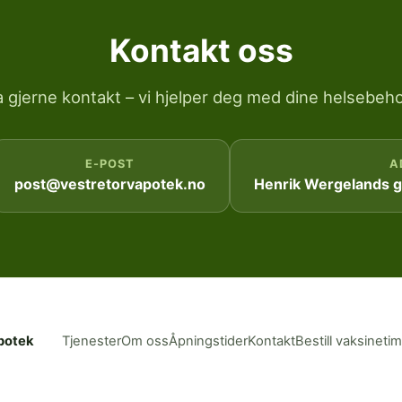
Kontakt oss
a gjerne kontakt – vi hjelper deg med dine helsebeho
E-POST
A
post@vestretorvapotek.no
Henrik Wergelands ga
potek
Tjenester
Om oss
Åpningstider
Kontakt
Bestill vaksineti