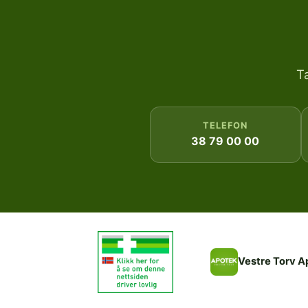
T
TELEFON
38 79 00 00
Vestre Torv A