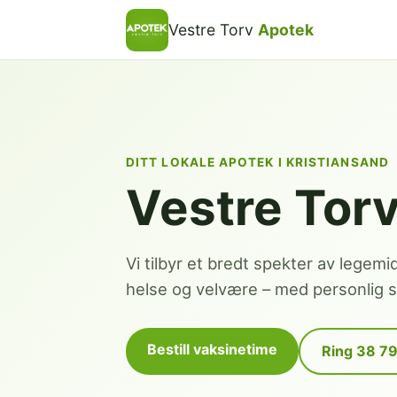
Vestre Torv
Apotek
DITT LOKALE APOTEK I KRISTIANSAND
Vestre Tor
Vi tilbyr et bredt spekter av legemi
helse og velvære – med personlig se
Bestill vaksinetime
Ring 38 7