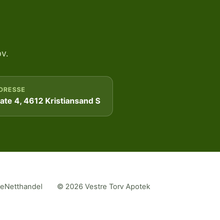
v.
DRESSE
te 4, 4612 Kristiansand S
me
Netthandel
© 2026 Vestre Torv Apotek