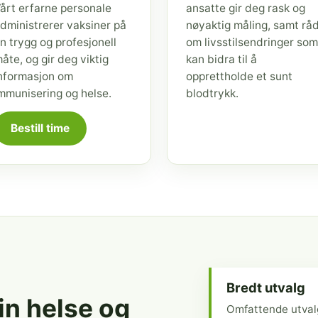
årt erfarne personale
ansatte gir deg rask og
dministrerer vaksiner på
nøyaktig måling, samt rå
n trygg og profesjonell
om livsstilsendringer som
åte, og gir deg viktig
kan bidra til å
nformasjon om
opprettholde et sunt
mmunisering og helse.
blodtrykk.
Bestill time
Bredt utvalg
din helse og
Omfattende utval