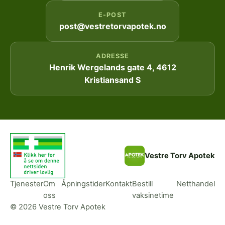
E-POST
post@vestretorvapotek.no
ADRESSE
Henrik Wergelands gate 4, 4612
Kristiansand S
Vestre Torv Apotek
Tjenester
Om
Åpningstider
Kontakt
Bestill
Netthandel
oss
vaksinetime
© 2026 Vestre Torv Apotek