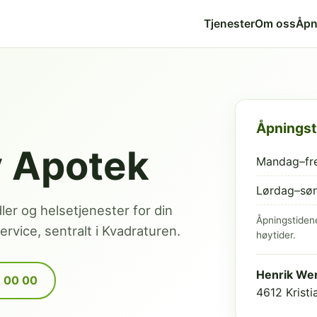
Tjenester
Om oss
Åpn
Åpningst
v Apotek
Mandag–fr
Lørdag–sø
dler og helsetjenester for din
Åpningstiden
rvice, sentralt i Kvadraturen.
høytider.
Henrik Wer
9 00 00
4612 Krist