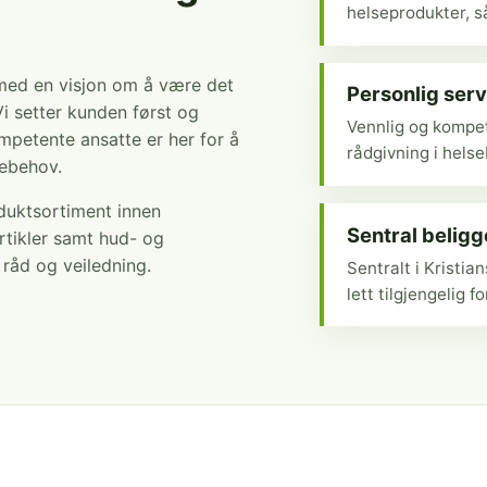
helseprodukter, så
 med en visjon om å være det
Personlig serv
Vi setter kunden først og
Vennlig og kompet
mpetente ansatte er her for å
rådgivning i hels
sebehov.
oduktsortiment innen
Sentral belig
rtikler samt hud- og
r råd og veiledning.
Sentralt i Kristi
lett tilgjengelig fo