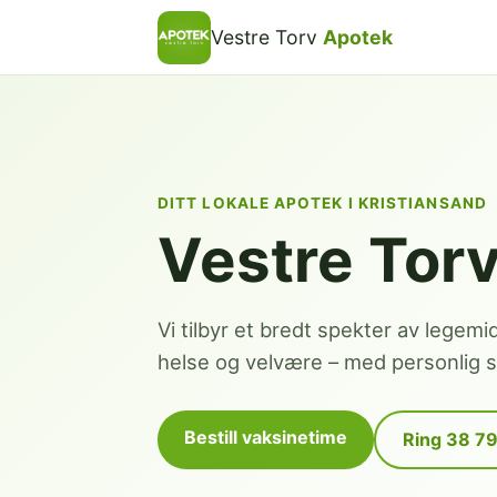
Vestre Torv
Apotek
DITT LOKALE APOTEK I KRISTIANSAND
Vestre Tor
Vi tilbyr et bredt spekter av legemi
helse og velvære – med personlig se
Bestill vaksinetime
Ring 38 7