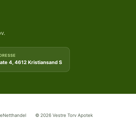
v.
DRESSE
te 4, 4612 Kristiansand S
me
Netthandel
© 2026 Vestre Torv Apotek