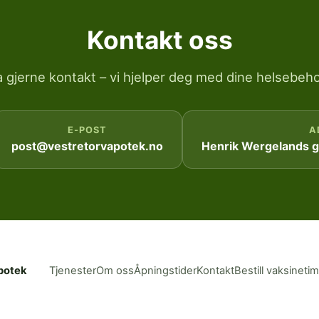
Kontakt oss
a gjerne kontakt – vi hjelper deg med dine helsebeho
E-POST
A
post@vestretorvapotek.no
Henrik Wergelands ga
potek
Tjenester
Om oss
Åpningstider
Kontakt
Bestill vaksineti