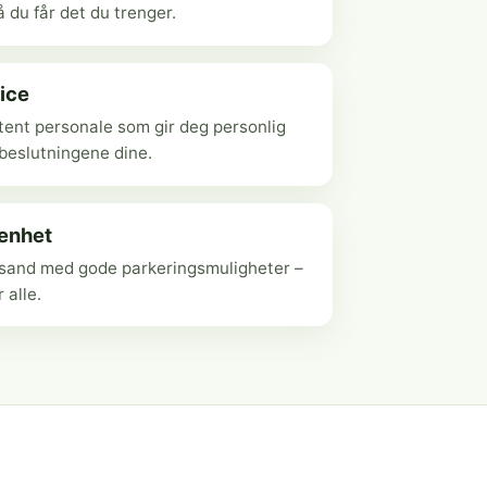
 du får det du trenger.
ice
ent personale som gir deg personlig
ebeslutningene dine.
genhet
ansand med gode parkeringsmuligheter –
r alle.