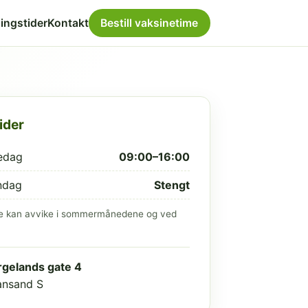
ingstider
Kontakt
Bestill vaksinetime
ider
edag
09:00–16:00
ndag
Stengt
e kan avvike i sommermånedene og ved
gelands gate 4
iansand S