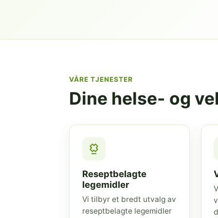
VÅRE TJENESTER
Dine helse- og v
Reseptbelagte
legemidler
V
Vi tilbyr et bredt utvalg av
v
reseptbelagte legemidler
d