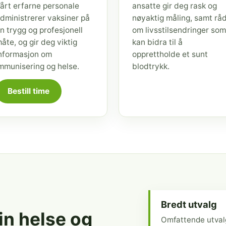
årt erfarne personale
ansatte gir deg rask og
dministrerer vaksiner på
nøyaktig måling, samt rå
n trygg og profesjonell
om livsstilsendringer som
åte, og gir deg viktig
kan bidra til å
nformasjon om
opprettholde et sunt
mmunisering og helse.
blodtrykk.
Bestill time
Bredt utvalg
din helse og
Omfattende utval