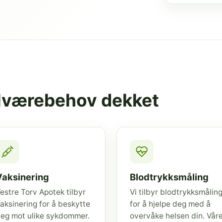
elværebehov dekket
Vaksinering
Blodtrykksmåling
estre Torv Apotek tilbyr
Vi tilbyr blodtrykksmålin
aksinering for å beskytte
for å hjelpe deg med å
eg mot ulike sykdommer.
overvåke helsen din. Vår