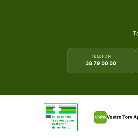
T
TELEFON
38 79 00 00
Vestre Torv A