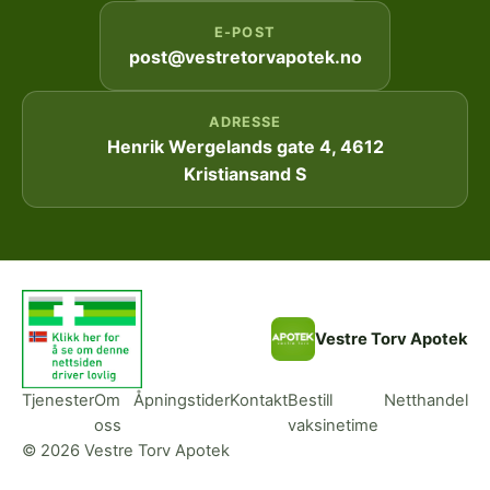
E-POST
post@vestretorvapotek.no
ADRESSE
Henrik Wergelands gate 4, 4612
Kristiansand S
Vestre Torv Apotek
Tjenester
Om
Åpningstider
Kontakt
Bestill
Netthandel
oss
vaksinetime
© 2026 Vestre Torv Apotek