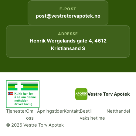
E-POST
post@vestretorvapotek.no
ADRESSE
Henrik Wergelands gate 4, 4612
Kristiansand S
Vestre Torv Apotek
Tjenester
Om
Åpningstider
Kontakt
Bestill
Netthandel
oss
vaksinetime
© 2026 Vestre Torv Apotek